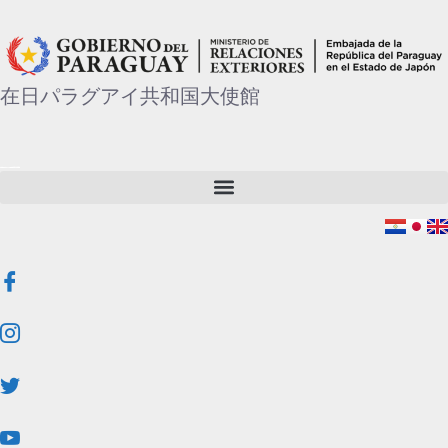
へ
ス
キ
在日パラグアイ共和国大使館
ッ
プ