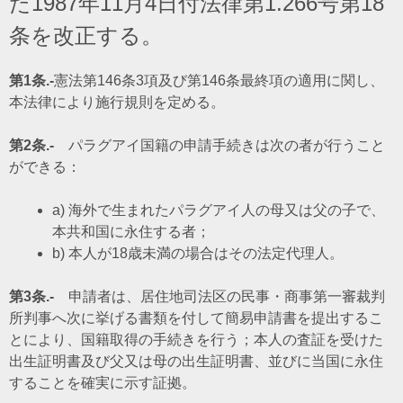
た1987年11月4日付法律第1.266号第18
条を改正する。
第1条.-
憲法第146条3項及び第146条最終項の適用に関し、
本法律により施行規則を定める。
第2条.-
パラグアイ国籍の申請手続きは次の者が行うこと
ができる：
a) 海外で生まれたパラグアイ人の母又は父の子で、
本共和国に永住する者；
b) 本人が18歳未満の場合はその法定代理人。
第3条.-
申請者は、居住地司法区の民事・商事第一審裁判
所判事へ次に挙げる書類を付して簡易申請書を提出するこ
とにより、国籍取得の手続きを行う；本人の査証を受けた
出生証明書及び父又は母の出生証明書、並びに当国に永住
することを確実に示す証拠。