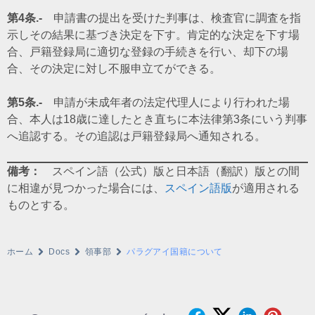
第4条.-
申請書の提出を受けた判事は、検査官に調査を指
示しその結果に基づき決定を下す。肯定的な決定を下す場
合、戸籍登録局に適切な登録の手続きを行い、却下の場
合、その決定に対し不服申立てができる。
第5条.-
申請が未成年者の法定代理人により行われた場
合、本人は18歳に達したとき直ちに本法律第3条にいう判事
へ追認する。その追認は戸籍登録局へ通知される。
備考：
スペイン語（公式）版と日本語（翻訳）版との間
に相違が見つかった場合には、
スペイン語版
が適用される
ものとする。
ホーム
Docs
領事部
パラグアイ国籍について