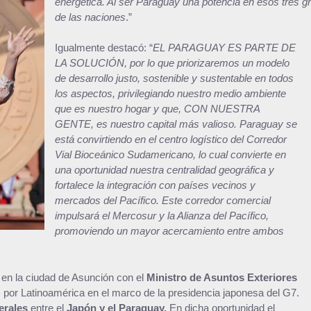
energética. Al ser Paraguay una potencia en esos tres g
de las naciones
.”
Igualmente destacó: “
EL PARAGUAY ES PARTE DE
LA SOLUCIÓN, por lo que priorizaremos un modelo
de desarrollo justo, sostenible y sustentable en todos
los aspectos, privilegiando nuestro medio ambiente
que es nuestro hogar y que, CON NUESTRA
GENTE, es nuestro capital más valioso. Paraguay se
está convirtiendo en el centro logístico del Corredor
Vial Bioceánico Sudamericano, lo cual convierte en
una oportunidad nuestra centralidad geográfica y
fortalece la integración con países vecinos y
mercados del Pacífico. Este corredor comercial
impulsará el Mercosur y la Alianza del Pacífico,
promoviendo un mayor acercamiento entre ambos
en la ciudad de Asunción con el
Ministro de Asuntos Exteriores
és por Latinoamérica en el marco de la presidencia japonesa del G7.
erales
entre el
Japón y el Paraguay.
En dicha oportunidad el