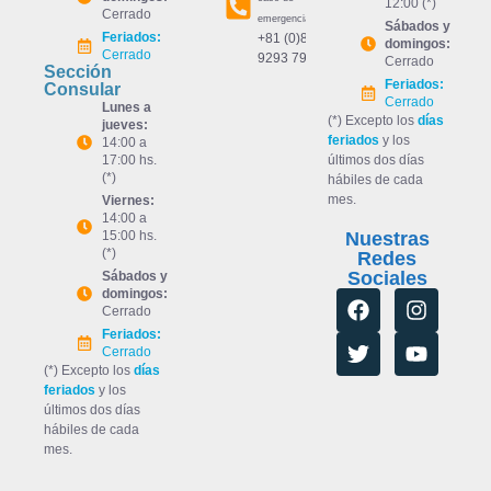
12:00 (*)
Cerrado
emergencia)
Sábados y
Feriados:
+81 (0)80
domingos:
Cerrado
9293 7992
Cerrado
Sección
Feriados:
Consular
Cerrado
Lunes a
(*) Excepto los
días
jueves:
feriados
y los
14:00 a
17:00 hs.
últimos dos días
(*)
hábiles de cada
mes.
Viernes:
14:00 a
15:00 hs.
Nuestras
(*)
Redes
Sociales
Sábados y
domingos:
Cerrado
Feriados:
Cerrado
(*) Excepto los
días
feriados
y los
últimos dos días
hábiles de cada
mes.