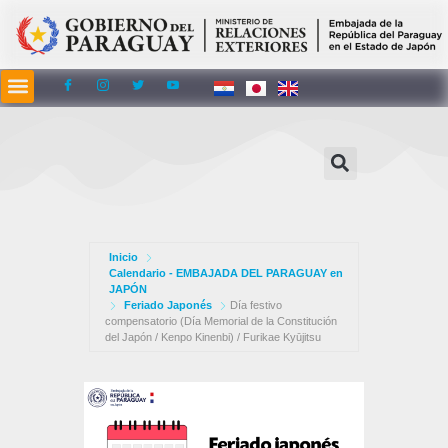
contenido
Inicio
Calendario - EMBAJADA DEL PARAGUAY en
JAPÓN
Feriado Japonés
Día festivo
compensatorio (Día Memorial de la Constitución
del Japón / Kenpo Kinenbi) / Furikae Kyūjitsu