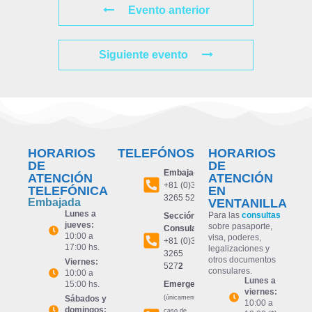
Evento anterior
Siguiente evento
HORARIOS
TELEFÓNOS
HORARIOS
DE
DE
Embajada:
ATENCIÓN
ATENCIÓN
+81 (0)3
TELEFÓNICA
EN
3265 527
1
Embajada
VENTANILLA
Lunes a
Para las
consultas
Sección
jueves:
sobre pasaporte,
Consular:
10:00 a
visa, poderes,
+81 (0)3
17:00 hs.
legalizaciones y
3265
otros documentos
Viernes:
527
2
consulares.
10:00 a
Lunes a
15:00 hs.
Emergencia:
viernes:
Sábados y
(únicamente en
10:00 a
domingos:
caso de