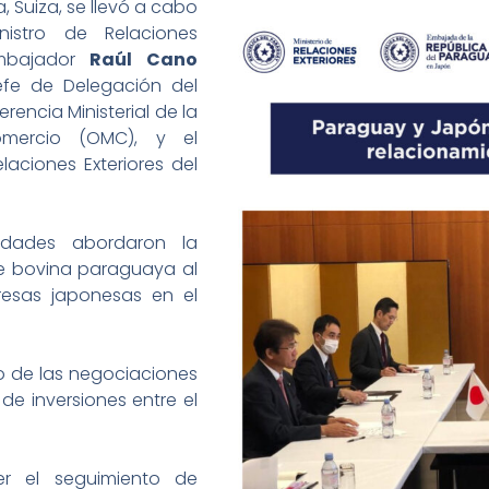
a, Suiza, se llevó a cabo
nistro de Relaciones
mbajador
Raúl Cano
efe de Delegación del
encia Ministerial de la
omercio (OMC), y el
laciones Exteriores del
idades abordaron la
ne bovina paraguaya al
resas japonesas en el
o de las negociaciones
e inversiones entre el
er el seguimiento de