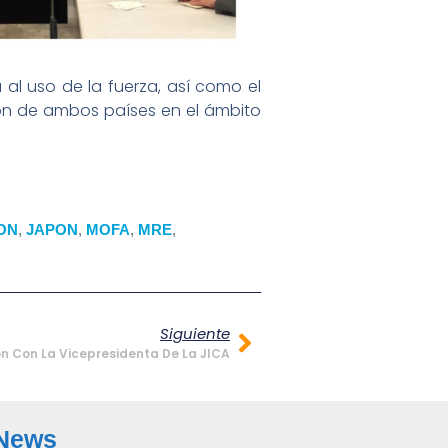
al uso de la fuerza, así como el
ión de ambos países en el ámbito
ON
,
JAPON
,
MOFA
,
MRE
,
Siguiente
n Con La Vicepresidenta De La JICA
 News