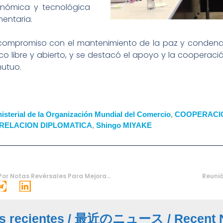
nómica y tecnológica
entaria.
 compromiso con el mantenimiento de la paz y condena 
o libre y abierto, y se destacó el apoyo y la cooperac
mutuo.
isterial de la Organización Mundial del Comercio
,
COOPERACI
RELACION DIPLOMATICA
,
Shingo MIYAKE
Paraguay Y Japón Firman Acuerdo Por Notas Revérsales Para Mejoramiento Del Suministro De Agua En Villa Hayes
Reunió
s recientes
/
最近のニュース
/
Recent