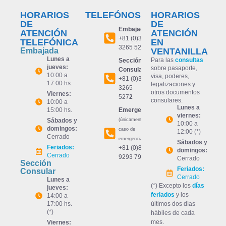
HORARIOS
TELEFÓNOS
HORARIOS
DE
DE
Embajada:
ATENCIÓN
ATENCIÓN
+81 (0)3
TELEFÓNICA
EN
3265 527
1
Embajada
VENTANILLA
Lunes a
Para las
consultas
Sección
jueves:
sobre pasaporte,
Consular:
10:00 a
visa, poderes,
+81 (0)3
17:00 hs.
legalizaciones y
3265
otros documentos
Viernes:
527
2
consulares.
10:00 a
Lunes a
15:00 hs.
Emergencia:
viernes:
Sábados y
(únicamente en
10:00 a
domingos:
caso de
12:00 (*)
Cerrado
emergencia)
Sábados y
Feriados:
+81 (0)80
domingos:
Cerrado
9293 7992
Cerrado
Sección
Feriados:
Consular
Cerrado
Lunes a
(*) Excepto los
días
jueves:
feriados
y los
14:00 a
17:00 hs.
últimos dos días
(*)
hábiles de cada
mes.
Viernes: