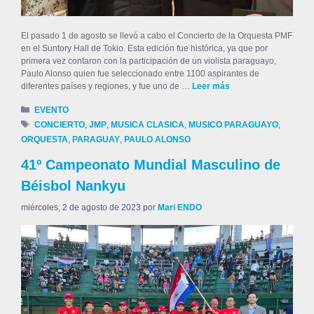
El pasado 1 de agosto se llevó a cabo el Concierto de la Orquesta PMF
en el Suntory Hall de Tokio. Esta edición fue histórica, ya que por
primera vez contaron con la participación de un violista paraguayo,
Paulo Alonso quien fue seleccionado entre 1100 aspirantes de
diferentes países y regiones, y fue uno de …
Leer más
EVENTO
CONCIERTO
,
JMP
,
MUSICA CLASICA
,
MUSICO PARAGUAYO
,
ORQUESTA
,
PARAGUAY
,
PAULO ALONSO
41º Campeonato Mundial Masculino de
Béisbol Nankyu
miércoles, 2 de agosto de 2023
por
Mari ENDO